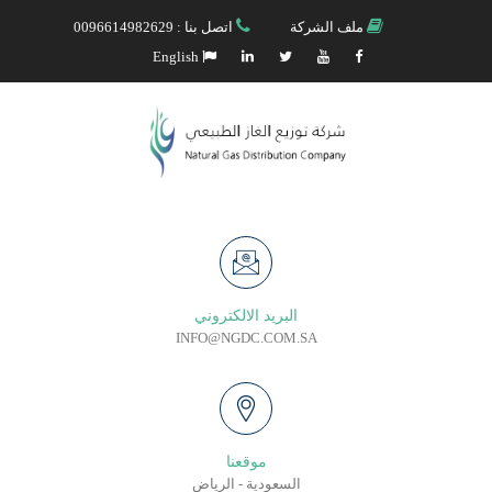
ملف الشركة
اتصل بنا : 0096614982629
English
البريد الالكتروني
INFO@NGDC.COM.SA
موقعنا
السعودية - الرياض