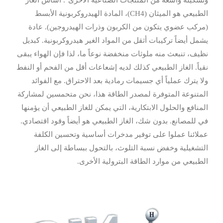
وتشكيلة واسعة من المنتجات الصناعية الأخرى". أساس الغاز
الطبيعي هو الميثان (CH4)، المادة الهيدروكربونية الأبسط
(مركب عضوي يتكون من الكربون وذرات الهيدروجين). عادة
يشمل أيضاً تركيبات أثقل من المواد الغير هيدروكربونية. كبديل
نظيف، تنبعث منه ملوثات منخفضة نوعاً ما، لذا فإن الهواء يبقى
نقياً. الغاز الطبيعي كذلك لديه إشعاعات أقل من الفحم أو النفط
ولا يترك عملياً أي جسيمات رمادية بعد الاحتراق. مع الفوائد
المتنوعة المتوفرة لمصدر الطاقة هذا، نحن متحمسين لمشاركة
المنافع والحلول الابتكارية، التي يمكن للغاز الطبيعي أن يؤمنها
في للمصانع. بدون شك، الغاز الطبيعي هو أيضاً وقود اقتصادي.
عملائنا عملوا على توفير مدخرات أساسية وتحسين الكلفة
التشغيلية وخفض نسبة التلوث، بالتحول ببساطة إلى الغاز
الطبيعي من موارد الطاقة البترولية الأخرى.